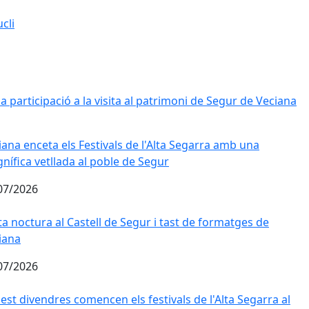
ucli
a participació a la visita al patrimoni de Segur de Veciana
iana enceta els Festivals de l'Alta Segarra amb una magnífic
iana enceta els Festivals de l'Alta Segarra amb una
nífica vetllada al poble de Segur
07/2026
ta noctura al Castell de Segur i tast de formatges de Vecian
ita noctura al Castell de Segur i tast de formatges de
iana
07/2026
est divendres comencen els festivals de l'Alta Segarra al mu
est divendres comencen els festivals de l'Alta Segarra al