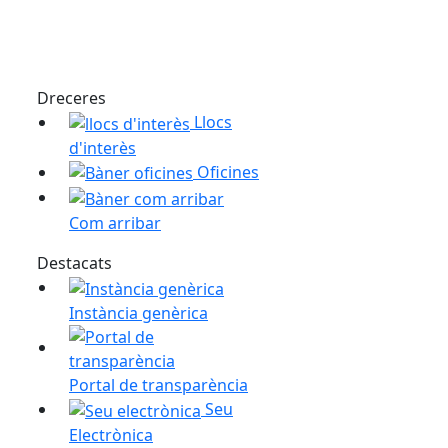
Dreceres
Llocs
d'interès
Oficines
a vetllada al poble de Segur
Com arribar
Destacats
a
Instància genèrica
Portal de transparència
Seu
nicipi de Veciana
Electrònica