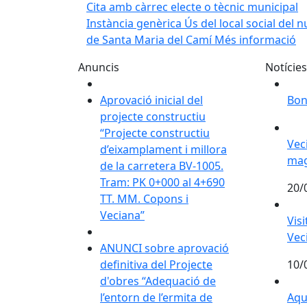
Cita amb càrrec electe o tècnic municipal
Instància genèrica
Ús del local social del n
de Santa Maria del Camí
Més informació
Anuncis
Notícies
Aprovació inicial del
Bon
projecte constructiu
Vec
“Projecte constructiu
Vec
d’eixamplament i millora
mag
de la carretera BV-1005.
Tram: PK 0+000 al 4+690
20/
TT. MM. Copons i
Visi
Veciana”
Vis
Vec
ANUNCI sobre aprovació
definitiva del Projecte
10/
Aqu
d'obres “Adequació de
l’entorn de l’ermita de
Aqu