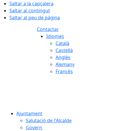
Saltar a la capçalera
Saltar al contingut
Saltar al peu de pàgina
Contactar
Idiomes
Català
Castellà
Anglès
Alemany
Francès
08.08.2026 | 18:53
Ajuntament
Salutació de l'Alcalde
Govern