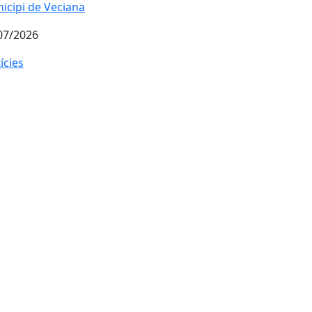
icipi de Veciana
07/2026
ícies