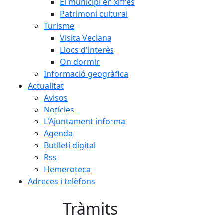
El municipi en xifres
Patrimoni cultural
Turisme
Visita Veciana
Llocs d'interès
On dormir
Informació geogràfica
Actualitat
Avisos
Notícies
L'Ajuntament informa
Agenda
Butlletí digital
Rss
Hemeroteca
Adreces i telèfons
Tràmits