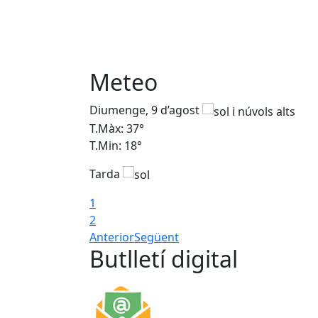
Meteo
Diumenge, 9 d’agost
T.Màx: 37°
T.Min: 18°
Tarda
1
2
Anterior
Següent
Butlletí digital