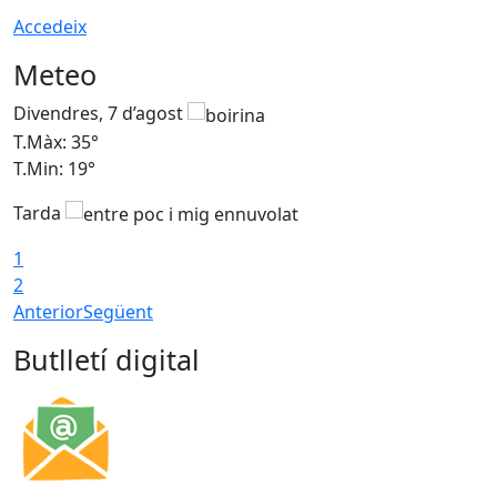
Accedeix
Meteo
Divendres, 7 d’agost
D
T.Màx: 35°
T
T.Min: 19°
T
Tarda
T
1
2
Anterior
Següent
Butlletí digital