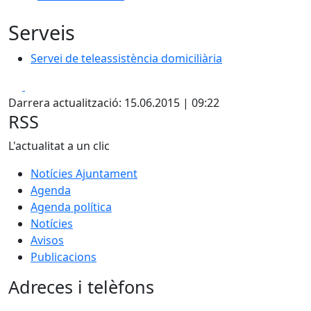
Serveis
Servei de teleassistència domiciliària
Servei de teleassistència domiciliària
Facebook
X
Darrera actualització: 15.06.2015 | 09:22
RSS
L'actualitat a un clic
Notícies Ajuntament
Agenda
Agenda política
Notícies
Avisos
Publicacions
Adreces i telèfons