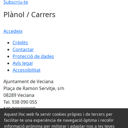
Subscriu-te
Plànol / Carrers
Accedeix
Crèdits
Contactar
Protecció de dades
Avís legal
Accessibilitat
Ajuntament de Veciana
Plaça de Ramon Servitje, s/n
08289 Veciana
Tel. 938 090 055
NIF P0829800B
Aquest lloc web fa servir cookies pròpies i de tercers per
Amb la col·laboració de:
facilitar-te una experiència de navegació òptima i recollir
informació anònima per millorar i adaptar-nos a les teves