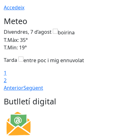
Accedeix
Meteo
Divendres, 7 d’agost
D
T.Màx: 35°
T
T.Min: 19°
T
Tarda
T
1
2
Anterior
Següent
Butlletí digital