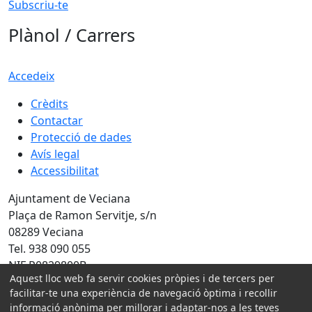
Subscriu-te
Plànol / Carrers
Accedeix
Crèdits
Contactar
Protecció de dades
Avís legal
Accessibilitat
Ajuntament de Veciana
Plaça de Ramon Servitje, s/n
08289 Veciana
Tel. 938 090 055
NIF P0829800B
Aquest lloc web fa servir cookies pròpies i de tercers per
Amb la col·laboració de:
facilitar-te una experiència de navegació òptima i recollir
informació anònima per millorar i adaptar-nos a les teves