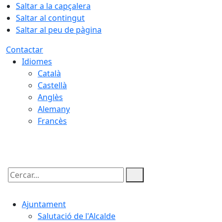
Saltar a la capçalera
Saltar al contingut
Saltar al peu de pàgina
Contactar
Idiomes
Català
Castellà
Anglès
Alemany
Francès
06.08.2026 | 08:09
Cercar:
Ajuntament
Salutació de l'Alcalde