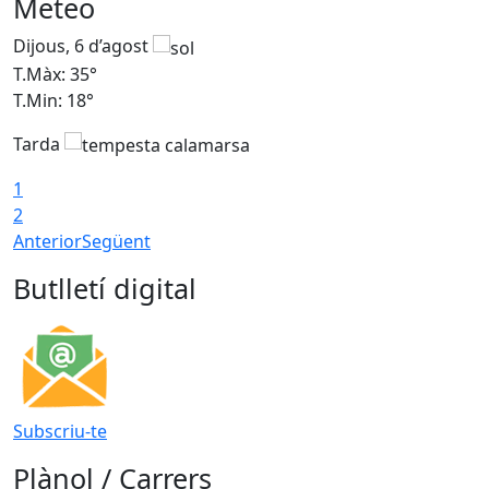
Meteo
Dijous, 6 d’agost
D
T.Màx: 35°
T
T.Min: 18°
T
Tarda
T
1
2
Anterior
Següent
Butlletí digital
Subscriu-te
Plànol / Carrers