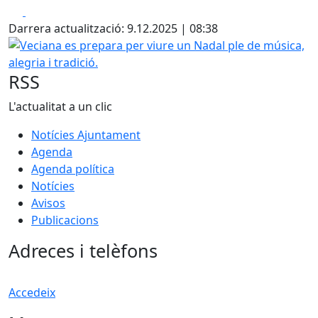
Facebook
X
Darrera actualització: 9.12.2025 | 08:38
Veciana es prepara per viure un Nadal ple de música, alegri
RSS
L'actualitat a un clic
Notícies Ajuntament
Agenda
Agenda política
Notícies
Avisos
Publicacions
Adreces i telèfons
Accedeix