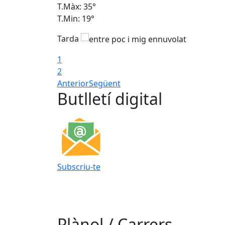
T.Màx: 35°
T.Min: 19°
Tarda
1
2
Anterior
Següent
Butlletí digital
Subscriu-te
Plànol / Carrers