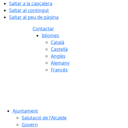
Saltar a la capçalera
Saltar al contingut
Saltar al peu de pàgina
Contactar
Idiomes
Català
Castellà
Anglès
Alemany
Francès
07.08.2026 | 03:29
Ajuntament
Salutació de l'Alcalde
Govern