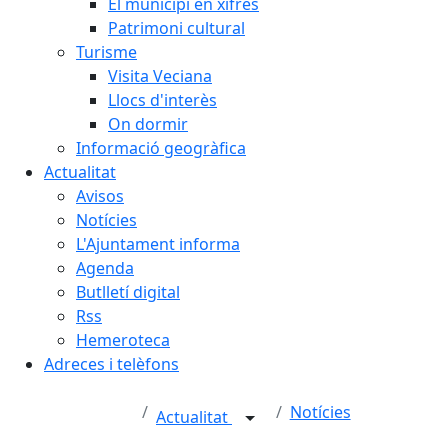
El municipi en xifres
Patrimoni cultural
Turisme
Visita Veciana
Llocs d'interès
On dormir
Informació geogràfica
Actualitat
Avisos
Notícies
L'Ajuntament informa
Agenda
Butlletí digital
Rss
Hemeroteca
Adreces i telèfons
Notícies
Actualitat