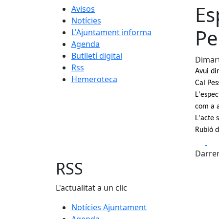
Es
Avisos
Notícies
Pe
L'Ajuntament informa
Agenda
Butlletí digital
Dimart
Rss
Avui di
Hemeroteca
Cal Pes
L'espec
com a a
L'acte 
Rubió d
Fa
Darrer
RSS
L'actualitat a un clic
Notícies Ajuntament