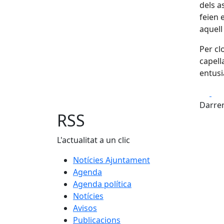
dels a
feien 
aquell 
Per cl
capell
entusi
Fa
Darrer
RSS
L'actualitat a un clic
Notícies Ajuntament
Agenda
Agenda política
Notícies
Avisos
Publicacions