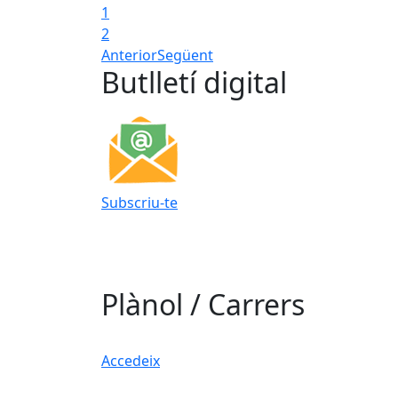
1
2
Anterior
Següent
Butlletí digital
Subscriu-te
Plànol / Carrers
Accedeix