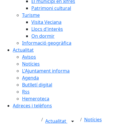
El municipi en xifres
Patrimoni cultural
Turisme
Visita Veciana
Llocs d'interès
On dormir
Informació geogràfica
Actualitat
Avisos
Notícies
L'Ajuntament informa
Agenda
Butlletí digital
Rss
Hemeroteca
Adreces i telèfons
Notícies
Actualitat