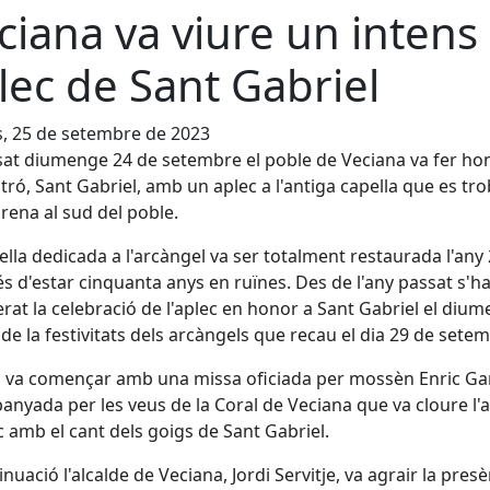
ciana va viure un intens
lec de Sant Gabriel
s, 25 de setembre de 2023
sat diumenge 24 de setembre el poble de Veciana va fer hon
tró, Sant Gabriel, amb un aplec a l'antiga capella que es tr
rena al sud del poble.
ella dedicada a l'arcàngel va ser totalment restaurada l'any
s d'estar cinquanta anys en ruïnes. Des de l'any passat s'h
rat la celebració de l'aplec en honor a Sant Gabriel el diu
de la festivitats dels arcàngels que recau el dia 29 de sete
c va començar amb una missa oficiada per mossèn Enric Gar
nyada per les veus de la Coral de Veciana que va cloure l'
ic amb el cant dels goigs de Sant Gabriel.
inuació l'alcalde de Veciana, Jordi Servitje, va agrair la pres