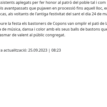
ssistents aplegats per fer honor al patró del poble tal i com
els avantpassats que pujaven en processió fins aquell lloc, e
cas, als voltants de l'antiga festivitat del sant el dia 24 de m
oure la festa els bastoners de Copons van omplir el pati de l
a de música, dansa i color amb els seus balls de bastons qu
asmar de valent al públic congregat.
cebook
X
a actualització: 25.09.2023 | 08:23