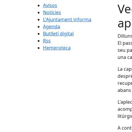
Ve
Avisos
Notícies
ap
L'Ajuntament informa
Agenda
Butlletí digital
Dillun
Rss
El pas
Hemeroteca
seu pa
una ca
La cap
despré
recupe
abans 
L'aple
acompa
litúrg
A cont