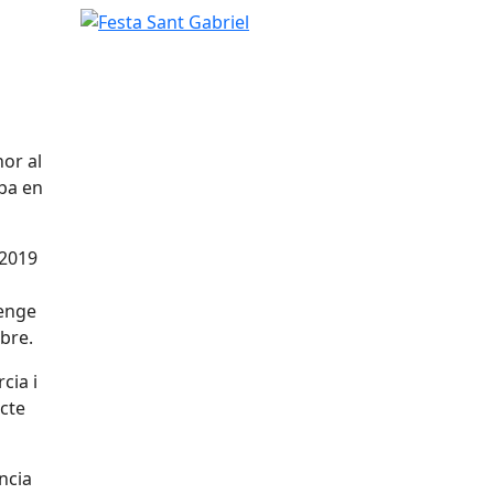
Festa Sant Gabriel
or al
oba en
 2019
a
menge
mbre.
cia i
acte
ència