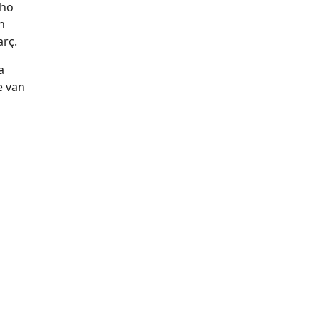
 ho
n
arç.
a
e van