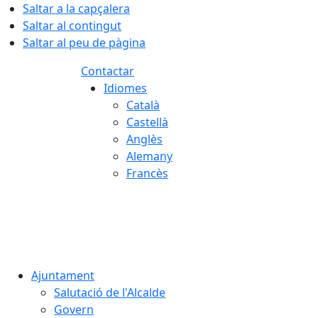
Saltar a la capçalera
Saltar al contingut
Saltar al peu de pàgina
Contactar
Idiomes
Català
Castellà
Anglès
Alemany
Francès
08.08.2026 | 18:03
Ajuntament
Salutació de l'Alcalde
Govern