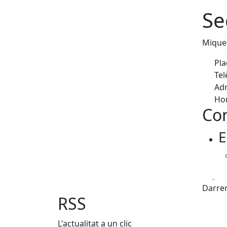
Se
Miquel
Pla
Tel
Adr
Hor
Con
E
Fa
Darrer
RSS
L'actualitat a un clic