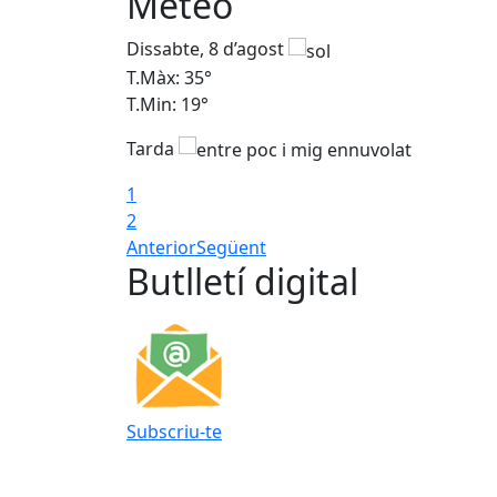
Meteo
Dissabte, 8 d’agost
T.Màx: 35°
T.Min: 19°
Tarda
1
2
Anterior
Següent
Butlletí digital
Subscriu-te