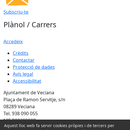
Subscriu-te
Plànol / Carrers
Accedeix
Crèdits
Contactar
Protecció de dades
Avís legal
Accessibilitat
Ajuntament de Veciana
Plaça de Ramon Servitje, s/n
08289 Veciana
Tel. 938 090 055
NIF P0829800B
Aquest lloc web fa servir cookies pròpies i de tercers per