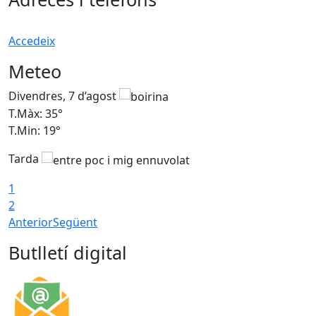
Accedeix
Meteo
Divendres, 7 d’agost
D
T.Màx: 35°
T
T.Min: 19°
T
Tarda
T
1
2
Anterior
Següent
Butlletí digital