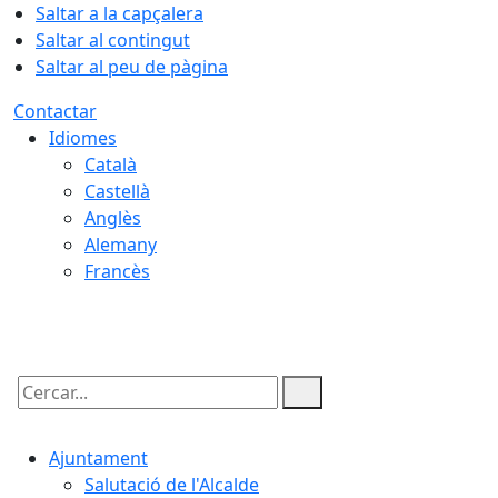
Saltar a la capçalera
Saltar al contingut
Saltar al peu de pàgina
Contactar
Idiomes
Català
Castellà
Anglès
Alemany
Francès
07.08.2026 | 11:21
Cercar:
Ajuntament
Salutació de l'Alcalde