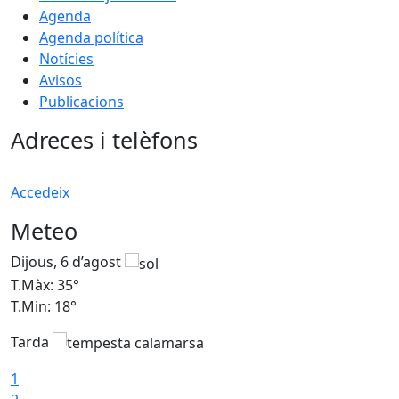
Agenda
Agenda política
Notícies
Avisos
Publicacions
Adreces i telèfons
Accedeix
Meteo
Dijous, 6 d’agost
D
T.Màx: 35°
T
T.Min: 18°
T
Tarda
T
1