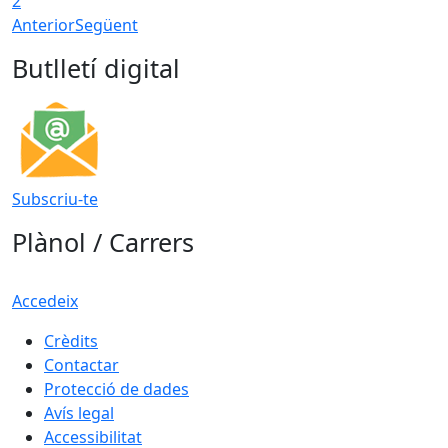
2
Anterior
Següent
Butlletí digital
Subscriu-te
Plànol / Carrers
Accedeix
Crèdits
Contactar
Protecció de dades
Avís legal
Accessibilitat