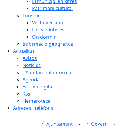
El municipi en xifres
Patrimoni cultural
Turisme
Visita Veciana
Llocs d'interès
On dormir
Informació geogràfica
Actualitat
Avisos
Notícies
L'Ajuntament informa
Agenda
Butlletí digital
Rss
Hemeroteca
Adreces i telèfons
Ajuntament
Govern