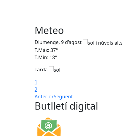
Meteo
Diumenge, 9 d’agost
T.Màx: 37°
T.Min: 18°
Tarda
1
2
Anterior
Següent
Butlletí digital