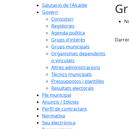
Gr
Salutació de l'Alcalde
Govern
Consistori
No
Regidories
Fa
Agenda política
Grups d'interès
Darrer
Grups municipals
Organismes dependents
o vinculats
Altres administracions
Tècnics municipals
Pressupostos i plantilles
Resultats electorals
Ple municipal
Anuncis / Edictes
Perfil de contractant
Normativa
Seu electrònica