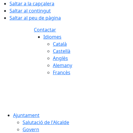
Saltar a la capçalera
Saltar al contingut
Saltar al peu de pàgina
Contactar
Idiomes
Català
Castellà
Anglès
Alemany
Francès
08.08.2026 | 16:56
Ajuntament
Salutació de l'Alcalde
Govern