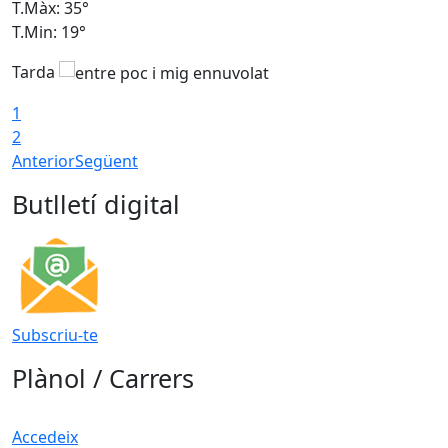
T.Màx: 35°
T
T.Min: 19°
T
Tarda
1
2
Anterior
Següent
Butlletí digital
Subscriu-te
Plànol / Carrers
Accedeix