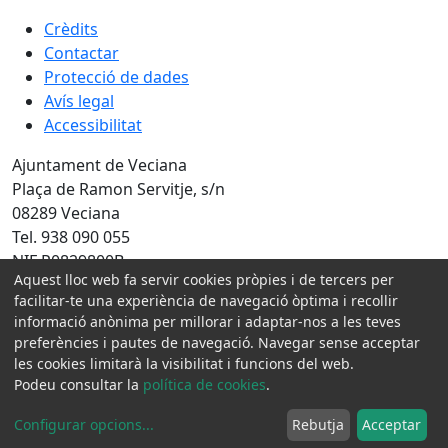
Crèdits
Contactar
Protecció de dades
Avís legal
Accessibilitat
Ajuntament de Veciana
Plaça de Ramon Servitje, s/n
08289 Veciana
Tel. 938 090 055
NIF P0829800B
Aquest lloc web fa servir cookies pròpies i de tercers per
Amb la col·laboració de:
facilitar-te una experiència de navegació òptima i recollir
informació anònima per millorar i adaptar-nos a les teves
preferències i pautes de navegació. Navegar sense acceptar
les cookies limitarà la visibilitat i funcions del web.
Podeu consultar la
política de cookies
.
Configurar opcions
...
Rebutja
Acceptar