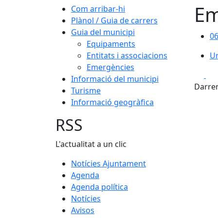
Em
Com arribar-hi
Plànol / Guia de carrers
Guia del municipi
06
06
Equipaments
Ur
Entitats i associacions
Ur
Emergències
Fa
Informació del municipi
Darrer
Turisme
Informació geogràfica
RSS
L'actualitat a un clic
Notícies Ajuntament
Agenda
Agenda política
Notícies
Avisos