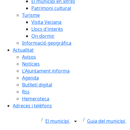
El municipi en xifres
Patrimoni cultural
Turisme
Visita Veciana
Llocs d'interès
On dormir
Informació geogràfica
Actualitat
Avisos
Notícies
L'Ajuntament informa
Agenda
Butlletí digital
Rss
Hemeroteca
Adreces i telèfons
El municipi
Guia del municipi