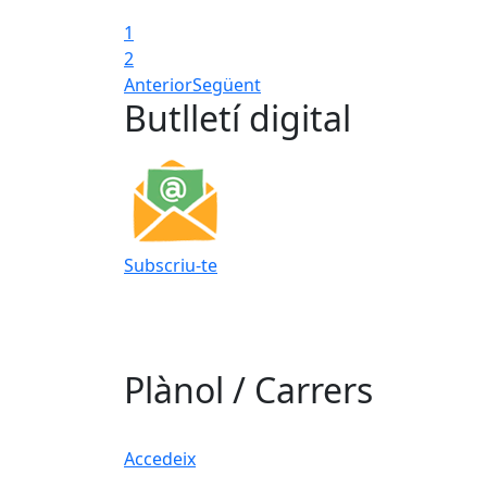
1
2
Anterior
Següent
Butlletí digital
Subscriu-te
Plànol / Carrers
Accedeix