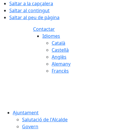
Saltar a la capçalera
Saltar al contingut
Saltar al peu de pàgina
Contactar
Idiomes
Català
Castellà
Anglès
Alemany
Francès
07.08.2026 | 01:59
Ajuntament
Salutació de l'Alcalde
Govern