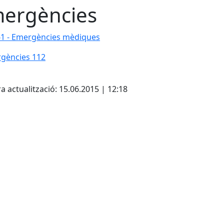
ergències
1 - Emergències mèdiques
1 - Emergències mèdiques
gències 112
gències 112
cebook
X
a actualització: 15.06.2015 | 12:18