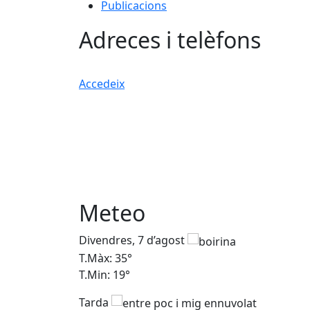
Publicacions
Adreces i telèfons
Accedeix
Meteo
Divendres, 7 d’agost
T.Màx: 35°
T.Min: 19°
Tarda