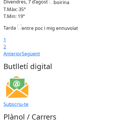
Divendres, 7 d’agost
D
T.Màx: 35°
T
T.Min: 19°
T
Tarda
T
1
2
Anterior
Següent
Butlletí digital
Subscriu-te
Plànol / Carrers