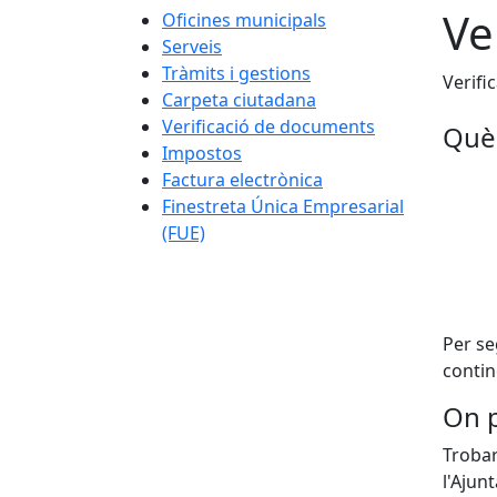
Ve
Oficines municipals
Serveis
Tràmits i gestions
Verifi
Carpeta ciutadana
Verificació de documents
Què 
Impostos
Factura electrònica
Finestreta Única Empresarial
(FUE)
Per se
contin
On p
Trobar
l'Ajun