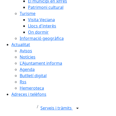
El municipi en xifres
Patrimoni cultural
Turisme
Visita Veciana
Llocs d'interès
On dormir
Informació geogràfica
Actualitat
Avisos
Notícies
L'Ajuntament informa
Agenda
Butlletí digital
Rss
Hemeroteca
Adreces i telèfons
Serveis i tràmits